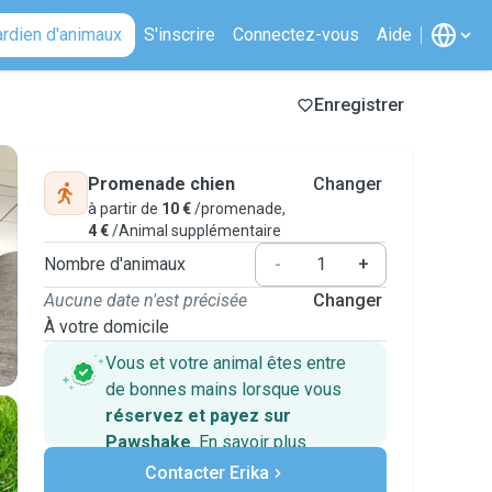
ardien d'animaux
S'inscrire
Connectez-vous
Aide
Enregistrer
Promenade chien
Changer
à partir de
10 €
/promenade,
4 €
/Animal supplémentaire
Nombre d'animaux
-
+
Aucune date n'est précisée
Changer
À votre domicile
Vous et votre animal êtes entre
de bonnes mains lorsque vous
réservez et payez sur
Pawshake
.
En savoir plus
Paiements sécurisés
Contacter Erika
Assistance en cas de