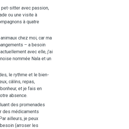
pet-sitter avec passion,
ade ou une visite à
compagnons à quatre
s animaux chez moi, car ma
 changements – a besoin
actuellement avec elle, j’ai
linoise nommée Nala et un
s, le rythme et le bien-
ux, câlins, repas,
onheur, et je fais en
votre absence.
ncluant des promenades
er des médicaments
ar ailleurs, je peux
 besoin (arroser les