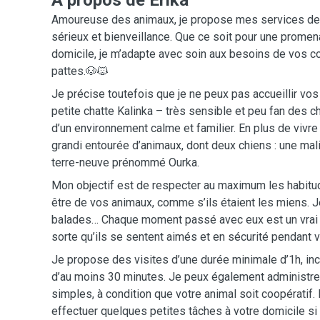
A propos de Erika
Amoureuse des animaux, je propose mes services de 
sérieux et bienveillance. Que ce soit pour une promen
domicile, je m’adapte avec soin aux besoins de vos 
pattes.🐶🐱
Je précise toutefois que je ne peux pas accueillir vo
petite chatte Kalinka – très sensible et peu fan des
d’un environnement calme et familier. En plus de vivre 
grandi entourée d’animaux, dont deux chiens : une ma
terre-neuve prénommé Ourka.
Mon objectif est de respecter au maximum les habitude
être de vos animaux, comme s’ils étaient les miens. Je
balades… Chaque moment passé avec eux est un vrai b
sorte qu’ils se sentent aimés et en sécurité pendant 
Je propose des visites d’une durée minimale d’1h, i
d’au moins 30 minutes. Je peux également administr
simples, à condition que votre animal soit coopératif. P
effectuer quelques petites tâches à votre domicile si