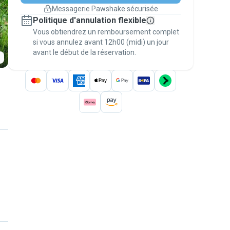
changement de programme.
Messagerie Pawshake sécurisée
Réservations couvertes par
Politique d'annulation flexible
nos garanties
Vous obtiendrez un remboursement complet
Gardez tout sur Pawshake (du premier
message au paiement) pour bénéficier de la
si vous annulez avant 12h00 (midi) un jour
avant le début de la réservation.
Garantie Pawshake
.