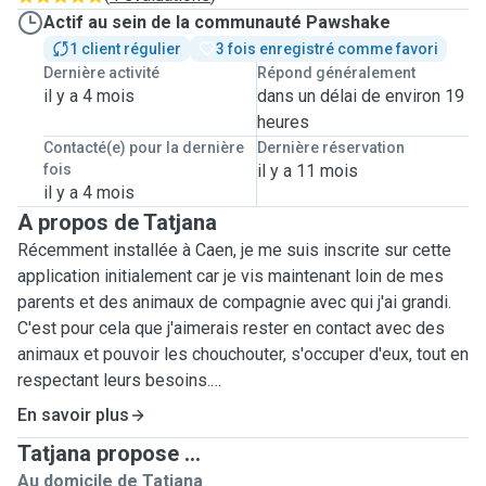
Actif au sein de la communauté Pawshake
1 client régulier
3 fois enregistré comme favori
Dernière activité
Répond généralement
il y a 4 mois
dans un délai de environ 19
heures
Contacté(e) pour la dernière
Dernière réservation
fois
il y a 11 mois
il y a 4 mois
A propos de Tatjana
Récemment installée à Caen, je me suis inscrite sur cette
application initialement car je vis maintenant loin de mes
parents et des animaux de compagnie avec qui j'ai grandi.
C'est pour cela que j'aimerais rester en contact avec des
animaux et pouvoir les chouchouter, s'occuper d'eux, tout en
respectant leurs besoins.
Je souhaite utiliser mon temps libre pour améliorer le
En savoir plus
quotidien de vos petites bêtes, les dépenser et les
Tatjana propose ...
occuper tout en m'aérant l'esprit en même temps :)
Au domicile de Tatjana
Je n'ai peur d'aucun type de chiens et chats et je suis très