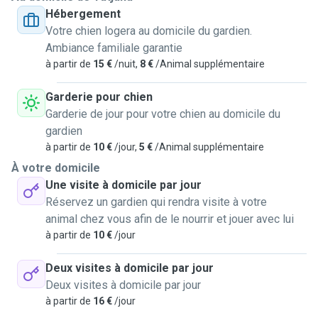
Hébergement
patiente et attentionnée.
Votre chien logera au domicile du gardien.
Alors confiez moi vos animaux, du pitbull au corgi !
Ambiance familiale garantie
J'ai un petit faible pour les chiens d'un certain âge peu
à partir de
15 €
/nuit,
8 €
/Animal supplémentaire
importe leurs conditions.
Il ce pourrait que je dessine ou peint votre animal car je
Garderie pour chien
suis étudiante en art et que c'est ma passion.(si vous
Garderie de jour pour votre chien au domicile du
l'acceptez évidemment).
gardien
Je n'attends que vos toutous et leur énergie !
à partir de
10 €
/jour,
5 €
/Animal supplémentaire
À votre domicile
Une visite à domicile par jour
Réservez un gardien qui rendra visite à votre
animal chez vous afin de le nourrir et jouer avec lui
à partir de
10 €
/jour
Deux visites à domicile par jour
Deux visites à domicile par jour
à partir de
16 €
/jour