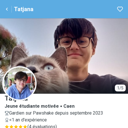
Tatjana
T
1/5
Tatjana
Jeune étudiante motivée
Caen
Gardien sur Pawshake depuis septembre 2023
<1 an d'expérience
(
4 évaluations
)