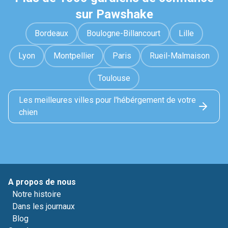
sur Pawshake
Bordeaux
Boulogne-Billancourt
Lille
Lyon
Montpellier
Paris
Rueil-Malmaison
Toulouse
Les meilleures villes pour l'hébérgement de votre
chien
A propos de nous
Notre histoire
Dans les journaux
Blog