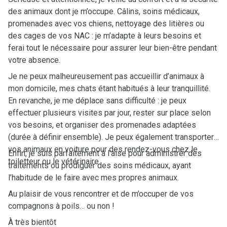
des animaux dont je m’occupe. Câlins, soins médicaux,
promenades avec vos chiens, nettoyage des litières ou
des cages de vos NAC : je m’adapte à leurs besoins et
ferai tout le nécessaire pour assurer leur bien-être pendant
votre absence.
Je ne peux malheureusement pas accueillir d’animaux à
mon domicile, mes chats étant habitués à leur tranquillité.
En revanche, je me déplace sans difficulté : je peux
effectuer plusieurs visites par jour, rester sur place selon
vos besoins, et organiser des promenades adaptées
(durée à définir ensemble). Je peux également transporter
vos animaux en voiture pour des rendez-vous chez le
Enfin, je suis parfaitement à l’aise pour administrer des
toiletteur ou le vétérinaire.
traitements ou prodiguer des soins médicaux, ayant
l’habitude de le faire avec mes propres animaux.
Au plaisir de vous rencontrer et de m’occuper de vos
compagnons à poils… ou non !
À très bientôt