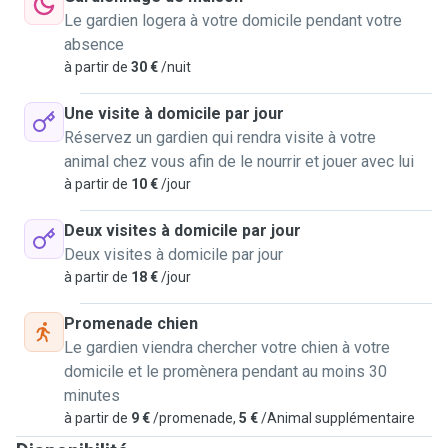
Le gardien logera à votre domicile pendant votre
donc je suis habituée avec ces magnifiques bêtes.
absence
Je vous garantis que je prendrai soin de vos bêtes comme
à partir de
30 €
/nuit
des miens ! Au plaisir de vous rencontrer et d'échanger. 😊
Une visite à domicile par jour
Réservez un gardien qui rendra visite à votre
animal chez vous afin de le nourrir et jouer avec lui
à partir de
10 €
/jour
Deux visites à domicile par jour
Deux visites à domicile par jour
à partir de
18 €
/jour
Promenade chien
Le gardien viendra chercher votre chien à votre
domicile et le promènera pendant au moins 30
minutes
à partir de
9 €
/promenade,
5 €
/Animal supplémentaire