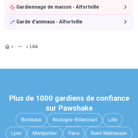
Gardiennage de maison
-
Alfortville
Garde d'animaux
-
Alfortville
Léa
Plus de 1000 gardiens de confiance
sur Pawshake
Bordeaux
Boulogne-Billancourt
Lille
Lyon
Montpellier
Paris
Rueil-Malmaison