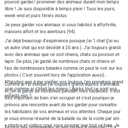
pouvoir garder/ promener des animaux durant mon temps
libre ! Je suis disponible à temps plein ! Tous les jours,
week-end et jours fériés inclus.
Je peux garder vos animaux si vous habitez à alfortville,
maisons alfort et les alentours (94).
J’ai déjà beaucoup d’expérience puisque j’ai 1 chat (j’ai eu
un autre chat qui est décédé à 20 ans ). J’ai toujours grandi
avec des animaux que ce soit chiens, chats ou poisson et
lapin. De plus, j’ai gardé de nombreux chats et chiens et
fais de nombreuses balades comme on peut le voir sur les
photos ( C’est souvent hors de l’application aussi).
N’hésitez pas à me confier vos loulous, j’en prendrais grand
Comme je l’ai indiqué j’ai toujours grandi auprès d’animaux
soin comme si c’était les miens ! Après tout ce sont vos
et j’en ai gardé de nombreux pendant mes vacances. Il est
enfants non ?
très important de bien s’en occuper et c’est pourquoi je
prévois une rencontre avant de les garder pour connaître
les habitudes de vos animaux et vos attentes. Chaque jour
je vous envoie résumé de la balade ou de la visite par sms
+ photos et vidéos pour vous assurer que tout va bien. Je
En plus des promenades et des visites à domicile (15 à