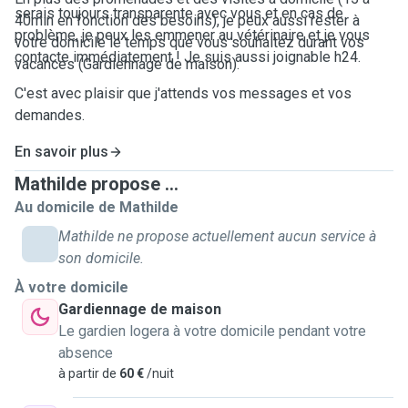
serais toujours transparente avec vous et en cas de
40min en fonction des besoins), je peux aussi rester à
problème, je peux les emmener au vétérinaire et je vous
votre domicile le temps que vous souhaitez durant vos
contacte immédiatement ! Je suis aussi joignable h24.
vacances (Gardiennage de maison).
C'est avec plaisir que j'attends vos messages et vos
demandes.
En savoir plus
Mathilde propose ...
Au domicile de Mathilde
Mathilde ne propose actuellement aucun service à
son domicile.
À votre domicile
Gardiennage de maison
Le gardien logera à votre domicile pendant votre
absence
à partir de
60 €
/nuit