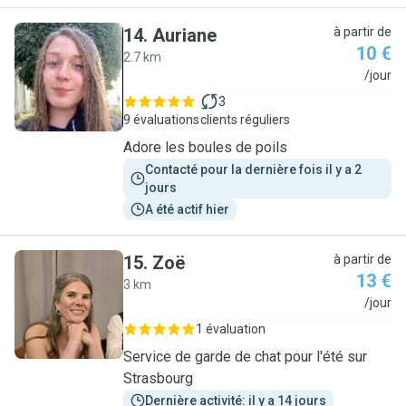
14
.
Auriane
à partir de
10 €
2.7 km
A
/jour
3
9 évaluations
clients réguliers
Adore les boules de poils
Contacté pour la dernière fois il y a 2 
jours
A été actif hier
15
.
Zoë
à partir de
13 €
3 km
Z
/jour
1 évaluation
Service de garde de chat pour l'été sur
Strasbourg
Dernière activité: il y a 14 jours