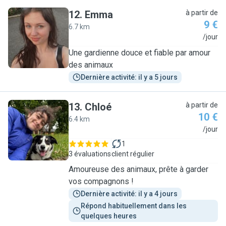
12
.
Emma
à partir de
9 €
6.7 km
E
/jour
Une gardienne douce et fiable par amour
des animaux
Dernière activité: il y a 5 jours
13
.
Chloé
à partir de
10 €
6.4 km
C
/jour
1
3 évaluations
client régulier
Amoureuse des animaux, prête à garder
vos compagnons !
Dernière activité: il y a 4 jours
Répond habituellement dans les 
quelques heures