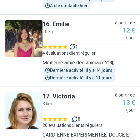
A été contacté hier
16
.
Emilie
à partir de
12 €
10 km
E
/jour
1
4 évaluations
client régulier
Meilleure amie des animaux 💛🐈
Dernière activité: il y a 14 jours
Dernière activité: il y a 11 jours
17
.
Victoria
à partir de
13 €
3 km
V
/jour
8
26 évaluations
clients réguliers
GARDIENNE EXPÉRIMENTÉE, DOUCE ET