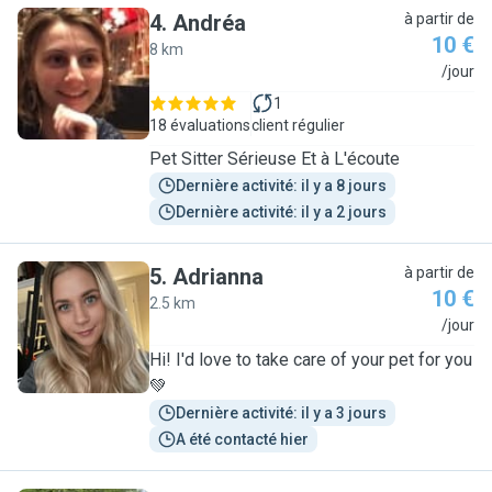
4
.
Andréa
à partir de
10 €
8 km
A
/jour
1
18 évaluations
client régulier
Pet Sitter Sérieuse Et à L'écoute
Dernière activité: il y a 8 jours
Dernière activité: il y a 2 jours
5
.
Adrianna
à partir de
10 €
2.5 km
A
/jour
Hi! I'd love to take care of your pet for you
💚
Dernière activité: il y a 3 jours
A été contacté hier