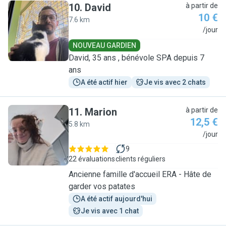
10
.
David
à partir de
10 €
7.6 km
D
/jour
NOUVEAU GARDIEN
David, 35 ans , bénévole SPA depuis 7
ans
A été actif hier
Je vis avec 2 chats
11
.
Marion
à partir de
12,5 €
5.8 km
M
/jour
9
22 évaluations
clients réguliers
Ancienne famille d'accueil ERA - Hâte de
garder vos patates
A été actif aujourd'hui
Je vis avec 1 chat