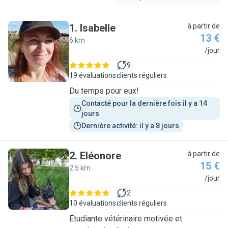
1
.
Isabelle
à partir de
13 €
6 km
I
/jour
9
19 évaluations
clients réguliers
Du temps pour eux!
Contacté pour la dernière fois il y a 14 
jours
Dernière activité: il y a 8 jours
2
.
Eléonore
à partir de
15 €
2.5 km
E
/jour
2
10 évaluations
clients réguliers
Étudiante vétérinaire motivée et