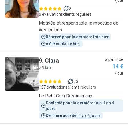
A
/jour
2
6 évaluations
clients réguliers
Motivée et responsable, je m’occupe de
vos loulous
Réservé pour la dernière fois hier
A été contacté hier
9
.
Clara
à partir de
14 €
2.9 km
C
/jour
65
137 évaluations
clients réguliers
Le Petit Coin Des Animaux
Contacté pour la dernière fois il y a 4 
jours
Dernière activité: il y a 4 jours