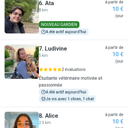
6
.
Ata
à partir de
10 €
8 km
A
/jour
NOUVEAU GARDIEN
A été actif aujourd'hui
7
.
Ludivine
à partir de
10 €
5 km
L
/jour
2 évaluations
Étudiante vétérinaire motivée et
passionnée
A été actif aujourd'hui
Je vis avec 1 chien, 1 chat
8
.
Alice
à partir de
10 €
2.5 km