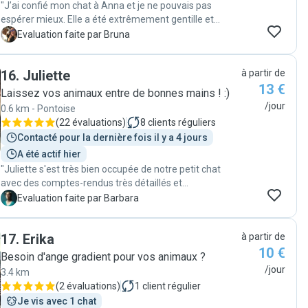
"J’ai confié mon chat à Anna et je ne pouvais pas
espérer mieux. Elle a été extrêmement gentille et
disponible. Comme mon chat passe beaucoup de
B
Evaluation faite par Bruna
temps dehors, elle ne l’a aperçu qu’après une semaine,
mais elle a toujours fait preuve de patience et l’appelait
16
.
Juliette
à partir de
à chacun de ses passages. En plus, Anna a eu la
13 €
gentillesse d’arroser mes plantes d’intérieur et
Laissez vos animaux entre de bonnes mains ! :)
d’extérieur. Elle m’a tenu informée en permanence,
/jour
0.6 km - Pontoise
même lorsqu’elle ne voyait pas mon chat, en me
(
22 évaluations
)
8
clients réguliers
demandant si je l’avais aperçu sur les caméras. Je
Contacté pour la dernière fois il y a 4 jours
recommande Anna sans hésitation ! 🐈"
A été actif hier
"Juliette s'est très bien occupée de notre petit chat
avec des comptes-rendus très détaillés et
professionnels, tout s'est très bien passé !"
B
Evaluation faite par Barbara
17
.
Erika
à partir de
10 €
Besoin d'ange gradient pour vos animaux ?
/jour
3.4 km
(
2 évaluations
)
1
client régulier
Je vis avec 1 chat