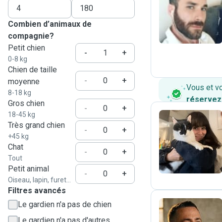
R
Combien d’animaux de
compagnie?
Petit chien
-
+
0-8 kg
Chien de taille
-
+
moyenne
Vous et v
8-18 kg
réservez
Gros chien
-
+
18-45 kg
Très grand chien
-
+
+45 kg
R
Chat
-
+
Tout
Petit animal
-
+
Oiseau, lapin, furet...
Filtres avancés
Le gardien n'a pas de chien
Le gardien n'a pas d'autres