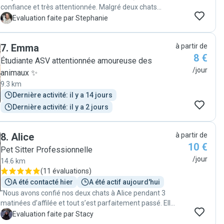
confiance et très attentionnée. Malgré deux chats
timides souvent cachés, elle s’est parfaitement
S
Evaluation faite par Stephanie
occupée d’eux et m’a donné des nouvelles régulières
avec photo et vidéos. J’ai retrouvé mes chats en pleine
7
.
Emma
à partir de
forme. Je recommande sans hésitation !"
8 €
Étudiante ASV attentionnée amoureuse des
/jour
animaux ✨
9.3 km
Dernière activité: il y a 14 jours
Dernière activité: il y a 2 jours
8
.
Alice
à partir de
10 €
Pet Sitter Professionnelle
/jour
14.6 km
(
11 évaluations
)
A été contacté hier
A été actif aujourd'hui
"Nous avons confié nos deux chats à Alice pendant 3
matinées d’affilée et tout s’est parfaitement passé. Elle
est restée au minimum 30 minutes à chaque visite, en
S
Evaluation faite par Stacy
prenant vraiment le temps de s’occuper d’eux et de