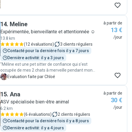
14
.
Meline
à partir de
13 €
Expérimentée, bienveillante et attentionnée ☺️
/jour
13.8 km
(
12 évaluations
)
3
clients réguliers
Contacté pour la dernière fois il y a 7 jours
Dernière activité: il y a 3 jours
"Méline est une pet sitter de confiance qui s’est
occupée de mes 2 chats à merveille pendant mon
absence. Très douce et amicale, elle a su apprivoiser le
C
Evaluation faite par Chloé
plus craintif qui en temps normal se cache. Je
recommande !"
15
.
Ana
à partir de
30 €
ASV spécialisée bien-être animal
/jour
6.2 km
(
6 évaluations
)
2
clients réguliers
Contacté pour la dernière fois il y a 8 jours
Dernière activité: il y a 4 jours