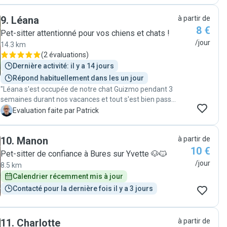
veiller à leur bien-être. Elle a suivi à la lettre toutes nos
9
.
Léana
à partir de
consignes, ce qui nous a permis de partir l’esprit
8 €
totalement tranquille. Mention spéciale pour notre chat
Pet-sitter attentionné pour vos chiens et chats !
habituellement peureux qui l’a adoptée dès le premier
/jour
14.3 km
passage! Nous sommes ravis de son sérieux, de sa
(
2 évaluations
)
douceur et de son implication. Nous referons appel à
Dernière activité: il y a 14 jours
elle sans hésiter."
Répond habituellement dans les un jour
"Léana s'est occupée de notre chat Guizmo pendant 3
semaines durant nos vacances et tout s'est bien passé.
Elle est sérieuse, ponctuelle, attentionnée et
P
Evaluation faite par Patrick
communique bien. Nous avons reçu des nouvelles, des
photos et des vidéos, ce qui était très rassurant. Elle
10
.
Manon
à partir de
nous a également signalé les petits incidents survenus
10 €
pendant notre absence et s'en est occupée avec
Pet-sitter de confiance à Bures sur Yvette 🐶🐱
beaucoup de professionnalisme. Nous avons retrouvé
/jour
8.5 km
Guizmo en pleine forme à notre retour. Je
Calendrier récemment mis à jour
recommande Léana sans hésitation et ferai de
Contacté pour la dernière fois il y a 3 jours
nouveau appel à elle avec plaisir."
11
.
Charlotte
à partir de