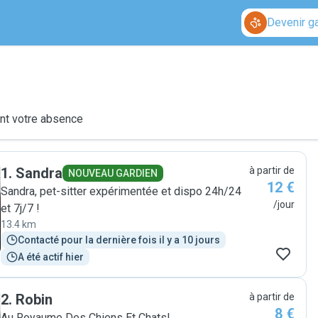
Devenir g
ant votre absence
1
.
Sandra
à partir de
NOUVEAU GARDIEN
12 €
Sandra, pet-sitter expérimentée et dispo 24h/24
/jour
et 7j/7 !
13.4 km
Contacté pour la dernière fois il y a 10 jours
A été actif hier
2
.
Robin
à partir de
8 €
Au Royaume Des Chiens Et Chats!