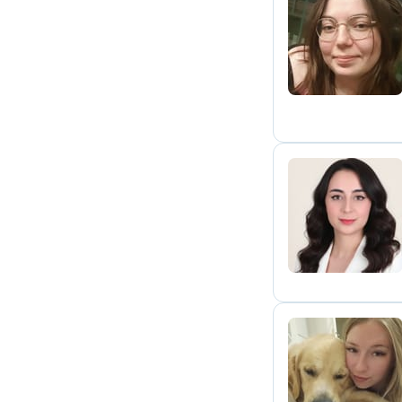
C
K
C