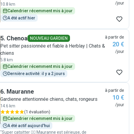
/jour
10.8 km
Calendrier récemment mis à jour
A été actif hier
5
.
Chenoa
à partir de
NOUVEAU GARDIEN
20 €
Pet sitter passionnée et fiable à Herblay | Chats &
/jour
chiens
5.8 km
Calendrier récemment mis à jour
Dernière activité: il y a 2 jours
6
.
Mauranne
à partir de
10 €
Gardienne attentionnée chiens, chats, rongeurs
/jour
14.6 km
(
1 évaluation
)
Calendrier récemment mis à jour
A été actif aujourd'hui
"Super catsitter 👌🏻 Mauranne est sérieuse, de