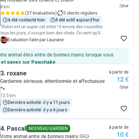
/jour
8 km
(
37 évaluations
)
5
clients réguliers
A été contacté hier
A été actif aujourd'hui
"Robin est un super cat sitter ! Il envoie des nouvelles
tous les jours, s'occupe bien des chats. On sent qu'il
aime beaucoup les animaux et que c'est réciproque. En
L
Evaluation faite par Lauriane
plus de cela il est très sympathique ! Je le recommande
les yeux fermés et n'hésiterai pas à refaire appel à lui
otre animal êtes entre de bonnes mains lorsque vous
pour garder mon chat à l'avenir. "
 et payez sur Pawshake
.
3
.
roxane
à partir de
12 €
Gardienne sérieuse, attentionnée et affectueuse
/jour
🐾
12.3 km
Dernière activité: il y a 11 jours
Dernière activité: il y a 6 jours
4
.
Pascal
à partir de
NOUVEAU GARDIEN
10 €
Votre animal entre de bonnes mains 🐶🐱