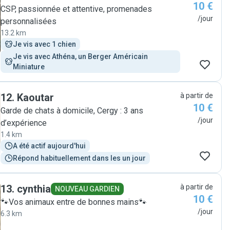
10 €
CSP, passionnée et attentive, promenades
/jour
personnalisées
13.2 km
Je vis avec 1 chien
Je vis avec Athéna, un Berger Américain 
Miniature
12
.
Kaoutar
à partir de
10 €
Garde de chats à domicile, Cergy : 3 ans
/jour
d’expérience
1.4 km
A été actif aujourd'hui
Répond habituellement dans les un jour
13
.
cynthia
à partir de
NOUVEAU GARDIEN
10 €
🐾Vos animaux entre de bonnes mains🐾
/jour
6.3 km