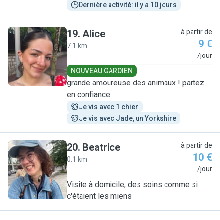
Dernière activité: il y a 10 jours
19
.
Alice
à partir de
9 €
7.1 km
A
/jour
NOUVEAU GARDIEN
grande amoureuse des animaux ! partez
en confiance
Je vis avec 1 chien
Je vis avec Jade, un Yorkshire
20
.
Beatrice
à partir de
10 €
0.1 km
B
/jour
Visite à domicile, des soins comme si
c'étaient les miens