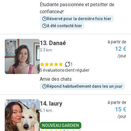
Étudiante passionnée et petsitter de
confiance🌿
Réservé pour la dernière fois hier
A été contacté hier
13
.
Danaé
à partir de
12 €
3.3 km
D
/jour
1
5 évaluations
client régulier
Amie des chats
Répond habituellement dans les un jour
14
.
laury
à partir de
15 €
6.1 km
L
/jour
NOUVEAU GARDIEN