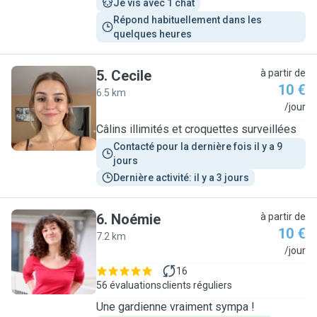
Je vis avec 1 chat
Répond habituellement dans les 
quelques heures
5
.
Cecile
à partir de
10 €
6.5 km
C
/jour
Câlins illimités et croquettes surveillées
Contacté pour la dernière fois il y a 9 
jours
Dernière activité: il y a 3 jours
6
.
Noémie
à partir de
10 €
7.2 km
N
/jour
16
56 évaluations
clients réguliers
Une gardienne vraiment sympa !