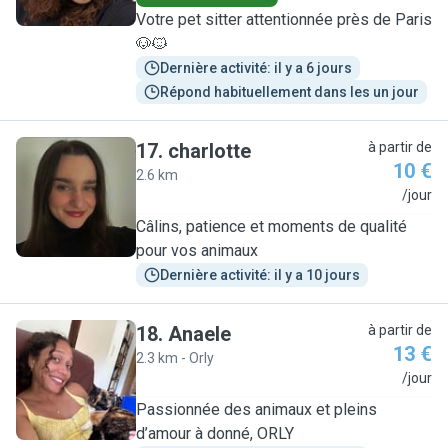
Votre pet sitter attentionnée près de Paris
🐶🐱
Dernière activité: il y a 6 jours
Répond habituellement dans les un jour
17
.
charlotte
à partir de
10 €
2.6 km
C
/jour
Câlins, patience et moments de qualité
pour vos animaux
Dernière activité: il y a 10 jours
18
.
Anaele
à partir de
13 €
2.3 km - Orly
A
/jour
Passionnée des animaux et pleins
d’amour à donné, ORLY