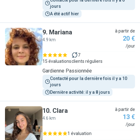
Contacté pour la dernière fois il y a 6 
jours
A été actif hier
9
.
Mariana
à partir de
20 €
4.9 km
M
/jour
7
15 évaluations
clients réguliers
Gardienne Passionnée
Contacté pour la dernière fois il y a 10 
jours
Dernière activité: il y a 8 jours
10
.
Clara
à partir de
13 €
4.6 km
C
/jour
1 évaluation