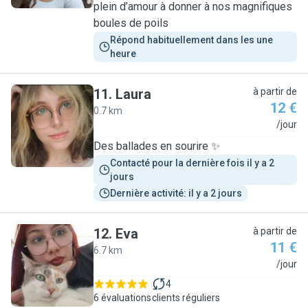
plein d’amour à donner à nos magnifiques
boules de poils
Répond habituellement dans les une 
heure
11
.
Laura
à partir de
12 €
0.7 km
L
/jour
Des ballades en sourire ✨️
Contacté pour la dernière fois il y a 2 
jours
Dernière activité: il y a 2 jours
12
.
Eva
à partir de
11 €
6.7 km
E
/jour
4
6 évaluations
clients réguliers