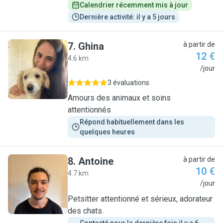
Calendrier récemment mis à jour
Dernière activité: il y a 5 jours
7
.
Ghina
à partir de
12 €
4.6 km
G
/jour
3 évaluations
Amours des animaux et soins
attentionnés
Répond habituellement dans les 
quelques heures
8
.
Antoine
à partir de
10 €
4.7 km
A
/jour
Petsitter attentionné et sérieux, adorateur
des chats.