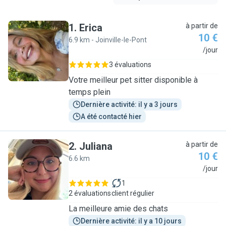
1
.
Erica
à partir de
10 €
6.9 km - Joinville-le-Pont
E
/jour
3 évaluations
Votre meilleur pet sitter disponible à
temps plein
Dernière activité: il y a 3 jours
A été contacté hier
2
.
Juliana
à partir de
10 €
6.6 km
J
/jour
1
2 évaluations
client régulier
La meilleure amie des chats
Dernière activité: il y a 10 jours