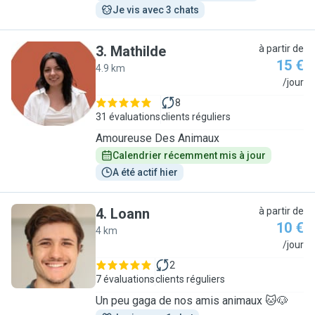
Je vis avec 3 chats
3
.
Mathilde
à partir de
15 €
4.9 km
M
/jour
8
31 évaluations
clients réguliers
Amoureuse Des Animaux
Calendrier récemment mis à jour
A été actif hier
4
.
Loann
à partir de
10 €
4 km
L
/jour
2
7 évaluations
clients réguliers
Un peu gaga de nos amis animaux 🐱🐶