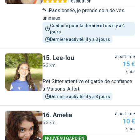
1 évaluation
🐾 Passionnée, je prends soin de vos
animaux
Contacté pour la dernière fois il y a 4 
jours
Dernière activité: il y a 3 jours
15
.
Lee-lou
à partir de
15 €
5.3 km
L
/jour
Pet Sitter attentive et garde de confiance
à Maisons-Alfort
Dernière activité: il y a 3 jours
16
.
Amelia
à partir de
10 €
5.3 km
A
/jour
NOUVEAU GARDIEN